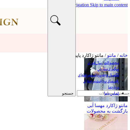
Skip to navigation
Skip to main content
عبایات
کت
ست
شومیز
وست
شلوار
پالتو
مانتو
پیراهن
خانه
/
مانتو
/
مانتو ژاکارد پاپیون
شال و روسری
محصولات ارسال فوری
پیگیری سفارش
تکمیل وجه پرداخت مرحله‌ای
راهنمای پرداخت مرحله‌ای
درباره ما
تماس با ما
جستجو
مانتو ژاکارد مهسا آبی
بازگشت به محصولات