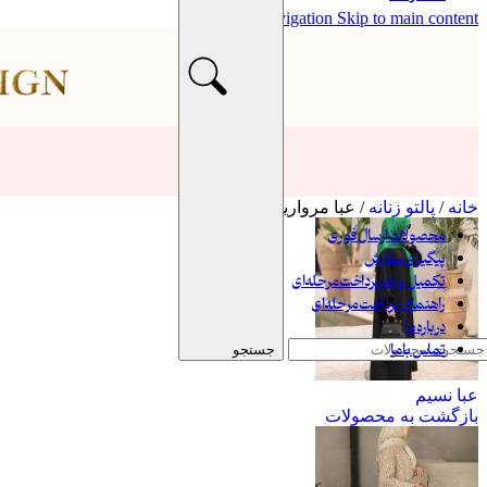
Skip to navigation
Skip to main content
عبایات
کت
ست
شومیز
وست
شلوار
پالتو
مانتو
پیراهن
خانه
/
پالتو زنانه
/
عبا مروارید
شال و روسری
محصولات ارسال فوری
پیگیری سفارش
تکمیل وجه پرداخت مرحله‌ای
راهنمای پرداخت مرحله‌ای
درباره ما
تماس با ما
جستجو
عبا نسيم
بازگشت به محصولات